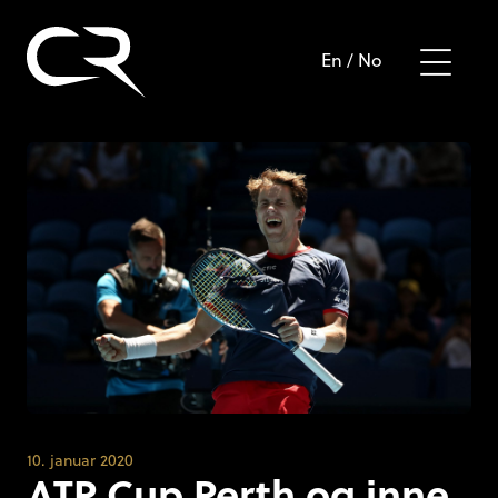
En
/
No
10. januar 2020
ATP Cup Perth og inne