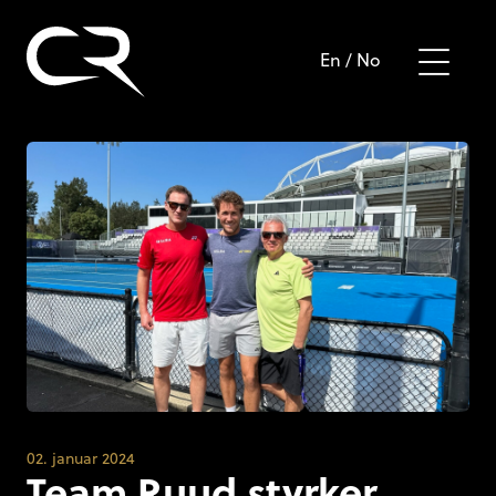
En
/
No
02. januar 2024
Team Ruud styrker