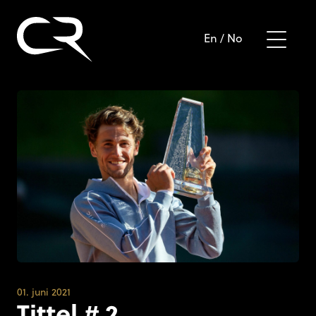
En
/
No
01. juni 2021
Tittel # 2