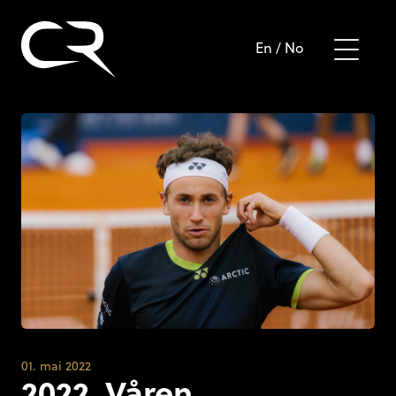
En
/
No
01. mai 2022
2022, Våren