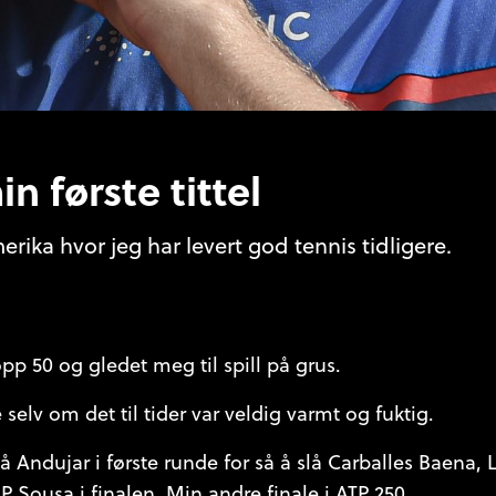
n første tittel
rika hvor jeg har levert god tennis tidligere.
opp 50 og gledet meg til spill på grus.
selv om det til tider var veldig varmt og fuktig.
lå Andujar i første runde for så å slå Carballes Baena,
 P Sousa i finalen. Min andre finale i ATP 250.