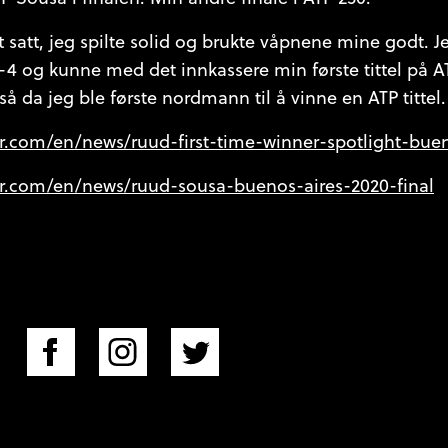
tt satt, jeg spilte solid og brukte våpnene mine godt. J
-4 og kunne med det innkassere min første tittel på AT
så da jeg ble første nordmann til å vinne en ATP tittel.
r.com/en/news/ruud-first-time-winner-spotlight-bue
ur.com/en/news/ruud-sousa-buenos-aires-2020-final