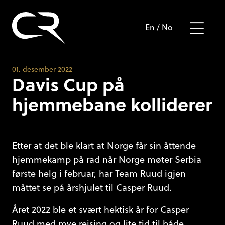
En
/
No
01. desember 2022
Davis Cup på
hjemmebane kolliderer
Etter at det ble klart at Norge får sin åttende
hjemmekamp på rad når Norge møter Serbia
første helg i februar, har Team Ruud igjen
måttet se på årshjulet til Casper Ruud.
Året 2022 ble et svært hektisk år for Casper
Ruud med mye reising og lite tid til både