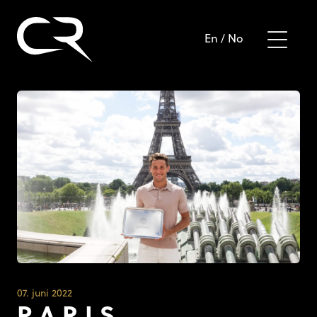
En
/
No
07. juni 2022
P A R I S