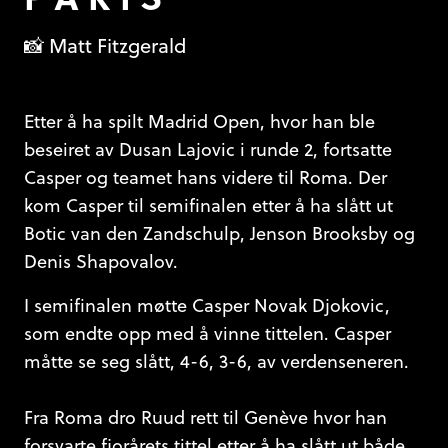
📸 Matt Fitzgerald
Etter å ha spilt Madrid Open, hvor han ble
beseiret av Dusan Lajovic i runde 2, fortsatte
Casper og teamet hans videre til Roma. Der
kom Casper til semifinalen etter å ha slått ut
Botic van den Zandschulp, Jenson Brooksby og
Denis Shapovalov.
I semifinalen møtte Casper Novak Djokovic,
som endte opp med å vinne tittelen. Casper
måtte se seg slått, 4-6, 3-6, av verdenseneren.
Fra Roma dro Ruud rett til Genève hvor han
forsvarte fjorårets tittel etter å ha slått ut både