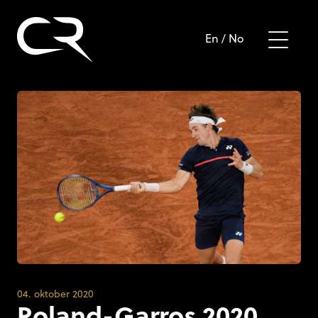
En
/
No
04. oktober 2020
Roland-Garros 2020